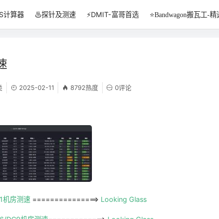
PS计算器
♨️探针及测速
⚡DMIT-富哥首选
⭐Bandwagon搬瓦工-精
速
类
2025-02-11
8792热度
0评论
针
C1机房测速
===============>
Looking Glass