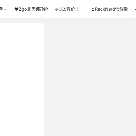
❤️Zgo北美纯净IP
⏫RackNerd低价款
选
✈️CCS性价王