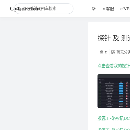
CyberStore
☺️客服
✅V
探针 及 测
z
暂无分
点击查看我的探
搬瓦工-洛杉矶D