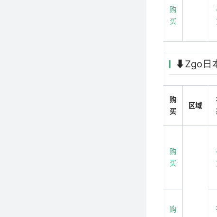
购
买
⬇️Zgo
购
区域
买
购
买
购