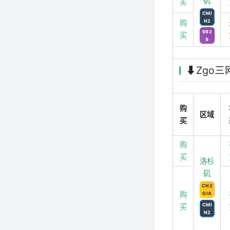
矶
买
CMI
N2
购
992
买
9
⬇️Zgo三
购
区域
买
购
买
洛杉
矶
CN2
购
GIA
CMI
买
N2