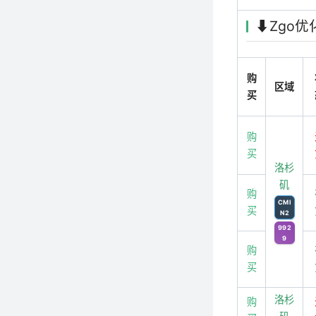
⬇️Zgo
购
区域
买
购
买
洛杉
矶
购
CMI
买
N2
992
9
购
买
洛杉
购