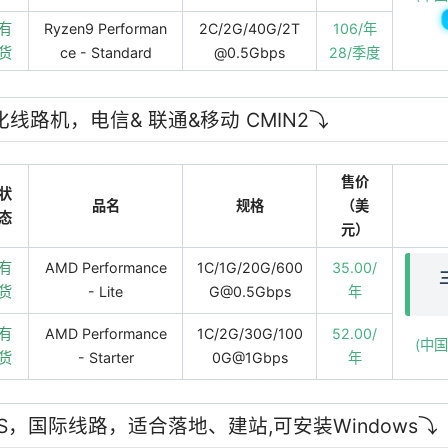
有
Ryzen9 Performan
2C/2G/40G/2T
106/年
货
ce - Standard
@0.5Gbps
28/季度
优化线路机，电信& 联通&移动 CMIN2⤵️
售价
状
品名
规格
（美
态
元）
有
AMD Performance
1C/1G/20G/600
35.00/
货
- Lite
G@0.5Gbps
年
有
AMD Performance
1C/2G/30G/100
52.00/
(中
货
- Starter
0G@1Gbps
年
VDS，国际线路，适合落地、建站,可安装Windows⤵️