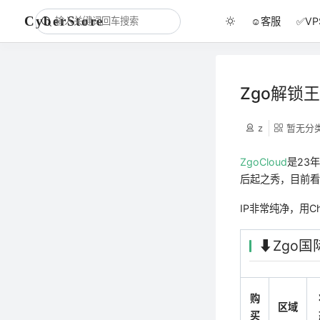
CyberStore
☺️客服
✅V
Zgo解锁王
z
暂无分
ZgoCloud
是23
后起之秀，目前看
IP非常纯净，用C
⬇️Zg
购
区域
买