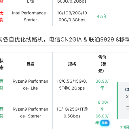
货
Lite
600G/0.2Gbps
无
Intel Performance -
1C/1GB/20G/10
42/年
货
Starter
00G/0.3Gbps
网各自优化线路机，电信CN2GIA & 联通9929 &移动 
售价
状
品名
规格
（美
态
元）
有
Ryzen9 Performan
1C/0.5G/15G/0.
38.90/
货
ce- Lite
5T@0.2Gbps
年
C
2
18.00/
有
Ryzen9 Performan
1C/1G/25G/1T@
季
货
ce- Starter
0.5Gbps
66.00/
年
推荐
(中