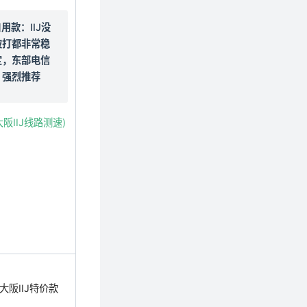
用款：IIJ没
被打都非常稳
定，东部电信
强烈推荐
大阪IIJ线路测速)
大阪IIJ特价款