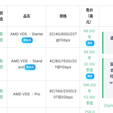
售价
状
品名
规格
（美
态
元）
66.00/
有
AMD VDS - Starter
2C/4G/60G/20T
年
货
@1Gbps
建站机
推荐
96.00/
年
有
AMD VDS - Stand
4C/8G/150G/20
32.00/
货
ard
T@1Gbps
建站机
季度
可
推荐
w
166.00/
有
8C/16G/250G/2
年
AMD VDS - Pro
货
0T@2Gbps
52.00/
季度
(Zg
258.0