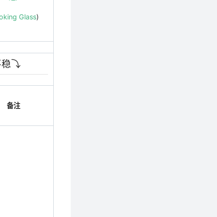
oking Glass
)
稳⤵️
备注