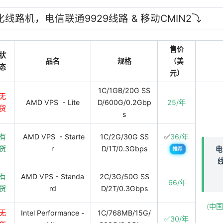
优化线路机，电信联通9929线路 & 移动CMIN2⤵️
售价
状
品名
规格
（美
态
元）
1C/1GB/20G SS
无
AMD VPS - Lite
D/600G/0.2Gbp
25/年
货
s
有
AMD VPS - Starte
1C/2G/30G SS
✅
36/年
货
r
D/1T/0.3Gbps
电
推荐
线
有
AMD VPS - Standa
2C/3G/50G SS
66/年
货
rd
D/2T/0.3Gbps
(中
无
Intel Performance -
1C/768MB/15G/
✅30/年