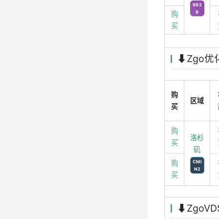
992
9
购
买
⬇️Zgo
购
区域
买
购
洛杉
买
矶
购
CMI
N2
买
⬇️Zgo