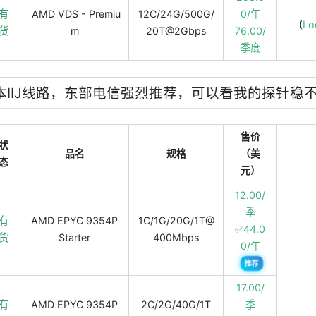
有
AMD VDS - Premiu
12C/24G/500G/
0/年
(
Lo
货
m
20T@2Gbps
76.00/
季度
日本IIJ线路，东部电信强烈推荐，可以看我的探针稳不
售价
状
品名
规格
（美
态
元）
12.00/
季
有
AMD EPYC 9354P
1C/1G/20G/1T@
✅44.0
货
Starter
400Mbps
0/年
推荐
17.00/
有
AMD EPYC 9354P
2C/2G/40G/1T
季