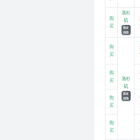
洛杉
购
矶
买
稳定
线路
购
买
购
洛杉
买
矶
稳定
购
线路
买
购
买