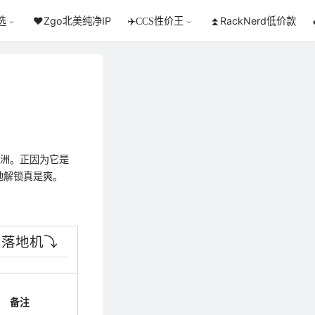
❤️Zgo北美纯净IP
⏫RackNerd低价款
选
✈️CCS性价王
欧洲。正因为它是
地解锁真是爽。
落地机⤵️
备注