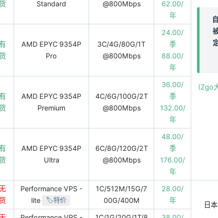
货
Standard
@800Mbps
62.00/
年
自
24.00/
有
AMD EPYC 9354P
3C/4G/80G/1T
季
货
Pro
@800Mbps
88.00/
年
36.00/
(Zgo
有
AMD EPYC 9354P
4C/6G/100G/2T
季
货
Premium
@800Mbps
132.00/
年
48.00/
有
AMD EPYC 9354P
6C/8G/120G/2T
季
货
Ultra
@800Mbps
176.00/
年
无
Performance VPS -
1C/512M/15G/7
28.00/
货
lite
00G/400M
年
🏷️特价
日本
无
Performance VPS -
1C/1G/20G/1T/8
38.00/