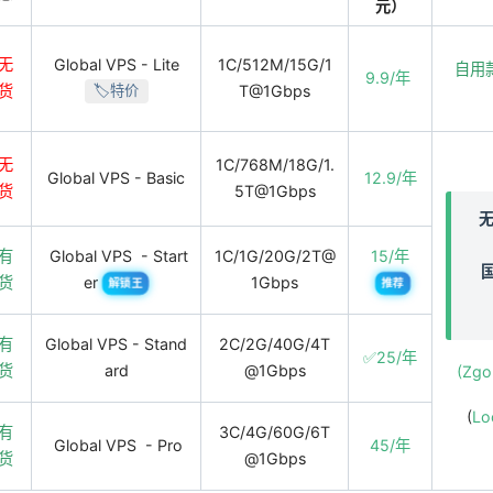
元）
无
Global VPS - Lite
1C/512M/15G/1
自用
9.9/年
货
T@1Gbps
🏷️特价
无
1C/768M/18G/1.
Global VPS - Basic
12.9/年
货
5T@1Gbps
有
Global VPS - Start
1C/1G/20G/2T@
15/年
货
er
1Gbps
解锁王
推荐
有
Global VPS - Stand
2C/2G/40G/4T
✅25/年
货
ard
@1Gbps
(Z
(
Lo
有
3C/4G/60G/6T
Global VPS - Pro
45/年
货
@1Gbps