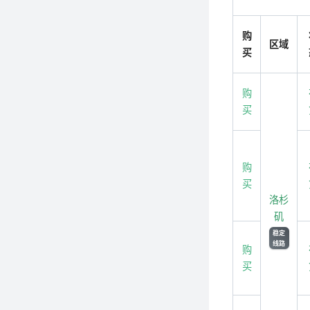
购
区域
买
购
买
购
买
洛杉
矶
稳定
线路
购
买