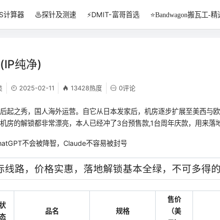
PS计算器
♨️探针及测速
⚡DMIT-富哥首选
⭐Bandwagon搬瓦工-精
(IP纯净)
类
2025-02-11
13428热度
0评论
年后起之秀，国人海外运营。自它从日本发家后，机房逐步扩展至美西与
机房的解锁都非常漂亮，本人已经冲了3台预售款,1台周年庆款，用来落
hatGPT不会被降智，Claude不容易被封号
o国际线路，价格实惠，落地解锁基本全绿，不可多得的
售价
状
品名
规格
（美
态