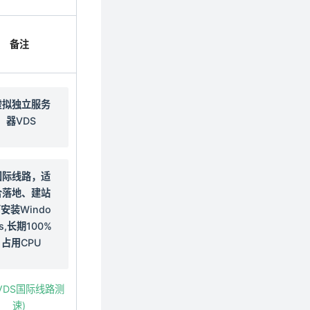
备注
虚拟独立服务
器VDS
国际线路，适
合落地、建站
安装Windo
s,长期100%
占用CPU
oVDS国际线路测
速)