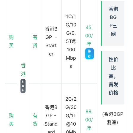
香港
1C/1
BG
G/10
P三
45.
香港B
G/0.
网
00/
购
有
GP -
5T@
年
买
货
Start
100
推
er
荐
Mbp
性价
香
s
比
港
高，
B
首发
G
P
价格
2C/2
香港B
G/20
88.
(香港BGP
购
有
GP -
G/1T
00/
测速)
买
货
Stand
@10
年
ard
0Mb