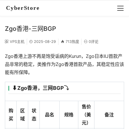
CyberStore
Zgo香港-三网BGP
VPS主机
2025-08-29
713热度
0评论
Zgo香港上游不再是饱受诟病的Kurun，Zgo日本IIJ首款产
品非常的稳定，类推作为Zgo香港首款产品，其稳定性应该
能有所保障。
⬇️Zgo香港，三网BGP⤵️
售价
购
区
状
品名
规格
（美
备注
买
域
态
元）